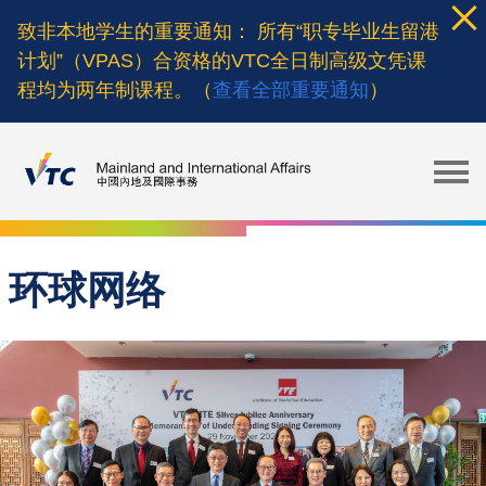
Skip
致非本地学生的重要通知： 所有“职专毕业生留港
to
计划”（VPAS）合资格的VTC全日制高级文凭课
main
程均为两年制课程。（
查看全部重要通知
）
content
环球网络