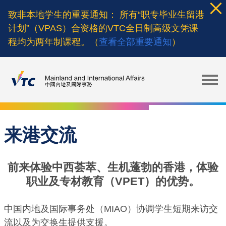
Skip
致非本地学生的重要通知： 所有“职专毕业生留港
to
计划”（VPAS）合资格的VTC全日制高级文凭课
main
程均为两年制课程。（
查看全部重要通知
）
content
来港交流
前来体验中西荟萃、生机蓬勃的香港，体验
职业及专材教育（VPET）的优势。
中国内地及国际事务处（MIAO）协调学生短期来访交
流以及为交换生提供支援。