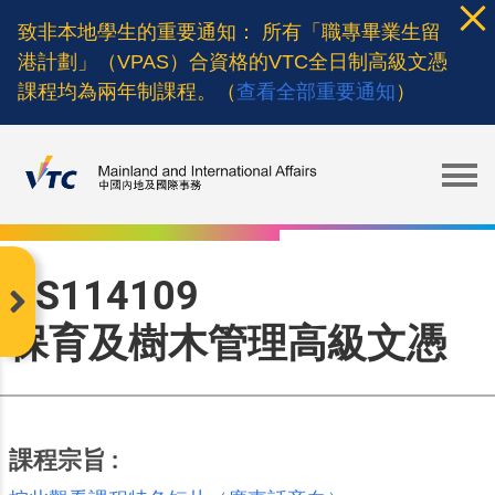
Skip
致非本地學生的重要通知： 所有「職專畢業生留
to
港計劃」（VPAS）合資格的VTC全日制高級文憑
main
課程均為兩年制課程。（
查看全部重要通知
）
content
AS114109
Open Discipline Menu
保育及樹木管理高級文憑
課程宗旨