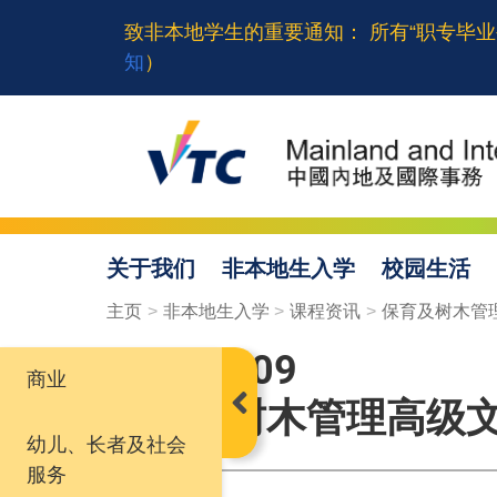
Skip
致非本地学生的重要通知： 所有“职专毕业
to
知
）
main
content
关于我们
非本地生入学
校园生活
Breadcrumb
主页
非本地生入学
课程资讯
保育及树木管
AS114109
商业
Open Discipline Menu
保育及树木管理高级
幼儿、长者及社会
服务