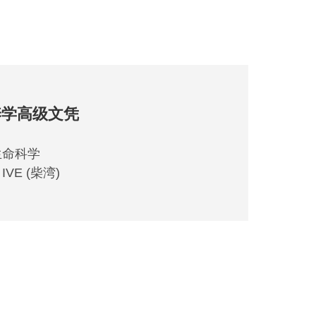
AS1
养学高级文凭
药
生命科学
学科
VE (柴湾)
开办