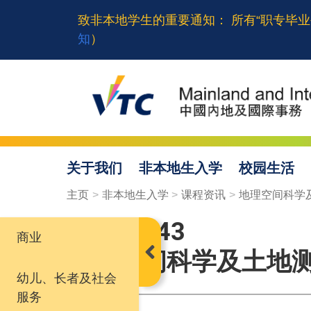
Skip
致非本地学生的重要通知： 所有“职专毕业
to
知
）
main
content
关于我们
非本地生入学
校园生活
Breadcrumb
主页
非本地生入学
课程资讯
地理空间科学
EG114143
商业
Open Discipline Menu
地理空间科学及土地
幼儿、长者及社会
服务