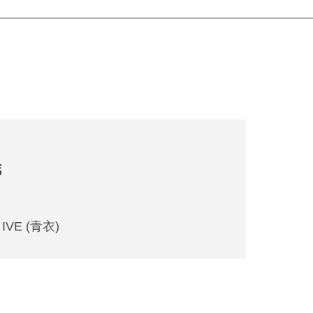
EG1
凭
机
学科
VE (青衣)
开办